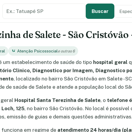
Buscar estabelecimento de saúde
Especi
Tipo de
Buscar
nha de Salete - São Cristóvão -
ral
Atenção Psicossocial
e outras 6
é um estabelecimento de saúde do tipo
hospital geral
q
atório Clinico, Diagnostico por Imagem, Diagnostico p
imento
, localizado no bairro São Cristóvão em Salete - 
rede de saúde de Salete e atende a população local do Sã
 geral
Hospital Santa Terezinha de Salete
, o
telefone 
 Loch, 125
, no bairro São Cristóvão. No local é possív
, emissão de guias e demais questões administrativas
e funciona em regime de
atendimento 24 horas/dia (pla