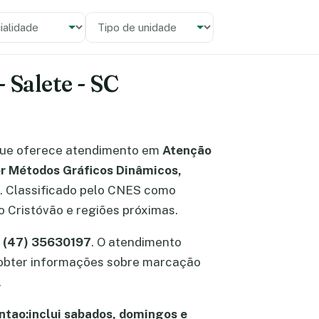
alidade
 unidade
 Salete - SC
ue oferece atendimento em
Atenção
or Métodos Gráficos Dinâmicos,
SC. Classificado pelo CNES como
o Cristóvão e regiões próximas.
é (47) 35630197
. O atendimento
el obter informações sobre marcação
.
ntao:inclui sabados, domingos e