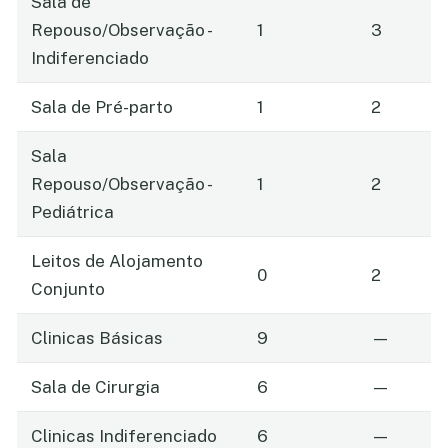
Sala de
Repouso/Observação -
1
3
Indiferenciado
Sala de Pré-parto
1
2
Sala
Repouso/Observação -
1
2
Pediátrica
Leitos de Alojamento
0
2
Conjunto
Clinicas Básicas
9
—
Sala de Cirurgia
6
—
Clinicas Indiferenciado
6
—