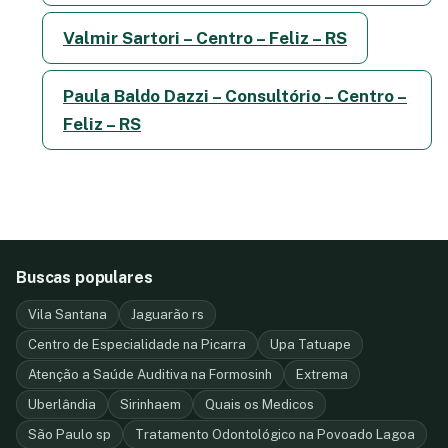
Valmir Sartori – Centro – Feliz – RS
Paula Baldo Dazzi – Consultório – Centro –
Feliz – RS
Buscas populares
Vila Santana
Jaguarão rs
Centro de Especialidade na Picarra
Upa Tatuape
Atenção a Saúde Auditiva na Formosinh
Extrema
Uberlândia
Sirinhaem
Quais os Medicos
São Paulo sp
Tratamento Odontológico na Povoado Lagoa