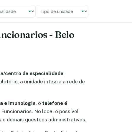
alidade
 unidade
uncionarios - Belo
ca/centro de especialidade
,
latório, a unidade integra a rede de
ia e Imunologia
, o
telefone é
o Funcionarios. No local é possível
 e demais questões administrativas.