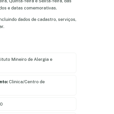
ira, Quinta-feira e Sexta-feira, das
ados e datas comemorativas.
incluindo dados de cadastro, serviços,
ar.
tituto Mineiro de Alergia e
nto:
Clinica/Centro de
0