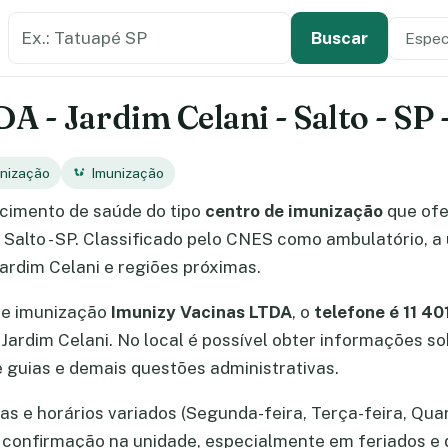
Buscar estabelecimento de saúde
Especi
Tipo de
Buscar
A - Jardim Celani - Salto - SP
unização
Imunização
cimento de saúde do tipo
centro de imunização
que of
 Salto - SP. Classificado pelo CNES como ambulatório, a
Jardim Celani e regiões próximas.
de imunização
Imunizy Vacinas LTDA
, o
telefone é 11 4
o Jardim Celani. No local é possível obter informações 
guias e demais questões administrativas.
 e horários variados (Segunda-feira, Terça-feira, Quart
 a confirmação na unidade, especialmente em feriados e