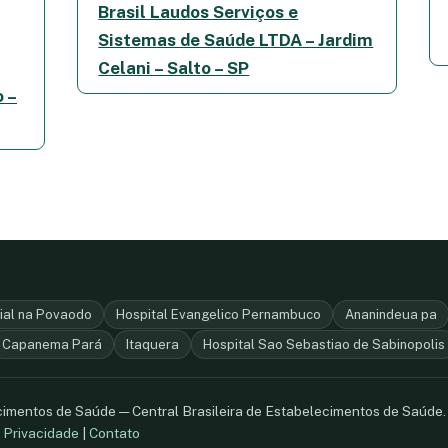
Brasil Laudos Serviços e
Sistemas de Saúde LTDA – Jardim
Celani – Salto – SP
o –
ial na Povaodo
Hospital Evangelico Pernambuco
Ananindeua pa
Capanema Pará
Itaquera
Hospital Sao Sebastiao de Sabinopolis
ecimentos de Saúde — Central Brasileira de Estabelecimentos de Saúde
.
Privacidade
|
Contato