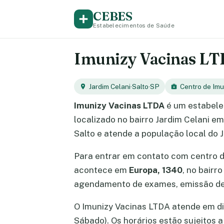
CEBES
Estabelecimentos de Saúde
Imunizy Vacinas LTD
Jardim Celani
·
Salto
·
SP
Centro de Im
Imunizy Vacinas LTDA
é um estabele
localizado no bairro Jardim Celani em
Salto e atende a população local do 
Para entrar em contato com centro 
acontece em
Europa, 1340
, no bairr
agendamento de exames, emissão de 
O Imunizy Vacinas LTDA atende em dias
Sábado). Os horários estão sujeitos