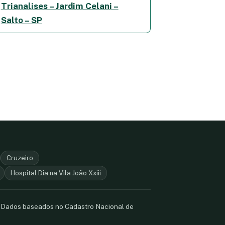
Trianalises – Jardim Celani –
Salto – SP
Cruzeiro
Hospital Dia na Vila João Xxiii
. Dados baseados no Cadastro Nacional de