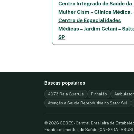
Centro Integrado de Saúde da
Mulher Cism – Clínica Médica,
Centro de Especialidades
Médicas – Jardim Celani – Salt
SP
Buscas populares
4073 Raia Guarujá
Pinhalão
Ambulator
Atenção a Saúde Reprodutiva no Setor Sul
© 2026 CEBES - Central Brasileira de Estabel
Estabelecimentos de Saúde (CNES/DATASUS)