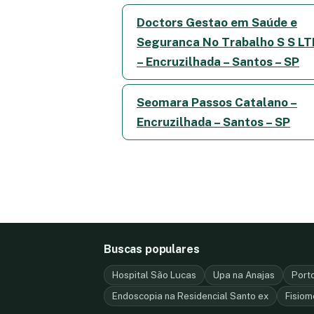
Doctors Gestao em Saúde e
Seguranca No Trabalho S S L
– Encruzilhada – Santos – SP
Seomara Passos Catalano –
Encruzilhada – Santos – SP
Buscas populares
Hospital São Lucas
Upa na Anajas
Port
Endoscopia na Residencial Santo ex
Fisiom