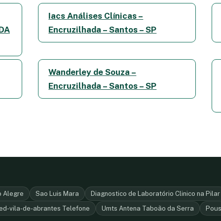
Iacs Análises Clínicas –
TDA
Encruzilhada – Santos – SP
Wanderley de Souza –
Encruzilhada – Santos – SP
o Alegre
Sao Luis Mara
Diagnostico de Laboratório Clinico na Pilar
ed-vila-de-abrantes Telefone
Umts Antena Taboão da Serra
Pous