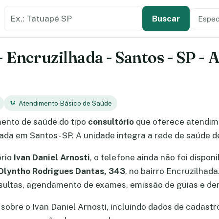
Buscar estabelecimento de saúde
Especi
Tipo de
Buscar
- Encruzilhada - Santos - SP -
Atendimento Básico de Saúde
ento de saúde do tipo
consultório
que oferece atendi
hada em Santos - SP. A unidade integra a rede de saúde d
ório
Ivan Daniel Arnosti
, o telefone ainda não foi dispon
Olyntho Rodrigues Dantas, 343
, no bairro Encruzilhada
ultas, agendamento de exames, emissão de guias e dem
obre o Ivan Daniel Arnosti, incluindo dados de cadastro,