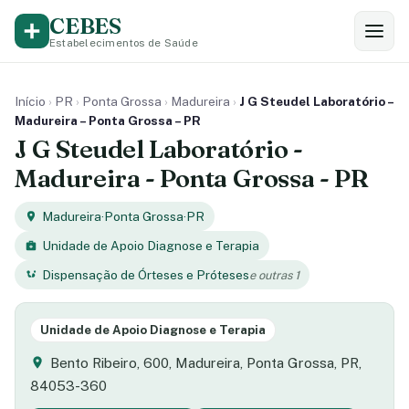
CEBES
Estabelecimentos de Saúde
Início
›
PR
›
Ponta Grossa
›
Madureira
›
J G Steudel Laboratório –
Madureira – Ponta Grossa – PR
J G Steudel Laboratório -
Madureira - Ponta Grossa - PR
Madureira
·
Ponta Grossa
·
PR
Unidade de Apoio Diagnose e Terapia
Dispensação de Órteses e Próteses
e outras 1
Unidade de Apoio Diagnose e Terapia
Bento Ribeiro, 600, Madureira, Ponta Grossa, PR,
84053-360