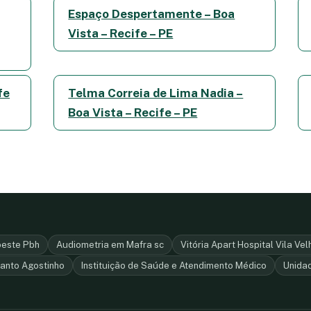
Espaço Despertamente – Boa
Vista – Recife – PE
fe
Telma Correia de Lima Nadia –
Boa Vista – Recife – PE
este Pbh
Audiometria em Mafra sc
Vitória Apart Hospital Vila Vel
anto Agostinho
Instituição de Saúde e Atendimento Médico
Unidad