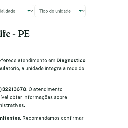
alidade
 unidade
ife - PE
oferece atendimento em
Diagnostico
ulatório, a unidade integra a rede de
81)32213678
. O atendimento
ssível obter informações sobre
istrativas.
mitentes
. Recomendamos confirmar