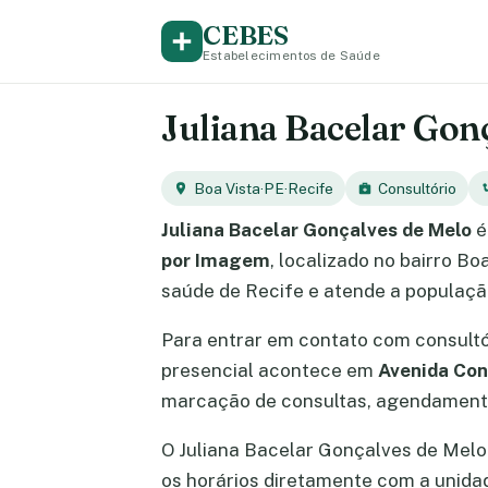
CEBES
Estabelecimentos de Saúde
Juliana Bacelar Gonç
Boa Vista
·
PE
·
Recife
Consultório
Juliana Bacelar Gonçalves de Melo
é
por Imagem
, localizado no bairro B
saúde de Recife e atende a população
Para entrar em contato com consult
presencial acontece em
Avenida Con
marcação de consultas, agendamento
O Juliana Bacelar Gonçalves de Mel
os horários diretamente com a unida