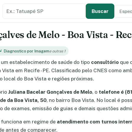
Buscar estabelecimento de saúde
Especi
Tipo de
Buscar
alves de Melo - Boa Vista - Rec
Diagnostico por Imagem
e outras 1
 um estabelecimento de saúde do tipo
consultório
que 
oa Vista em Recife - PE. Classificado pelo CNES como amb
 local do Boa Vista e regiões próximas.
ório
Juliana Bacelar Gonçalves de Melo
, o
telefone é (
de da Boa Vista, 50
, no bairro Boa Vista. No local é po
 de exames, emissão de guias e demais questões admin
o funciona em regime de
atendimento com turnos inter
de antes de comparecer.