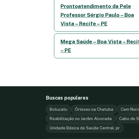
Prontoatendimento da Pele
Professor Sérgio Paulo – Boa
Vista – Recife – PE
Mega Saúde – Boa Vista – Reci
– PE
Buscas populares
Botucatu
Órteses na Chatuba
Cem Noro
Reabilitação no Jardim Alvorada
Cabo de S
Unidade Básica de Saúde Central, pr