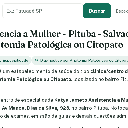
Buscar estabelecimento de saúde
Especi
Tipo de
Buscar
ncia a Mulher - Pituba - Salva
tomia Patológica ou Citopato
de Especialidade
Diagnostico por Anatomia Patológica ou Citopa
é um estabelecimento de saúde do tipo
clinica/centro 
atomia Patológica ou Citopato
, localizado no bairro Pi
centro de especialidade
Katya Jameto Assistencia a Mu
m
Av Manoel Dias da Silva, 923
, no bairro Pituba. No lo
 de exames, emissão de guias e demais questões admin