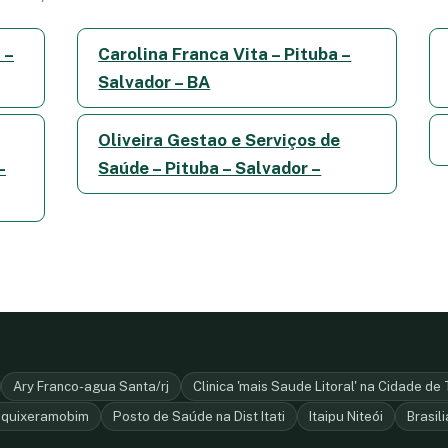
 –
Carolina Franca Vita – Pituba –
Salvador – BA
Oliveira Gestao e Serviços de
–
Saúde – Pituba – Salvador –
Ary Franco-agua Santa/rj
Clinica 'mais Saude Litoral' na Cidade de 
roquixeramobim
Posto de Saúde na Dist Itati
Itaipu Niteói
Brasili