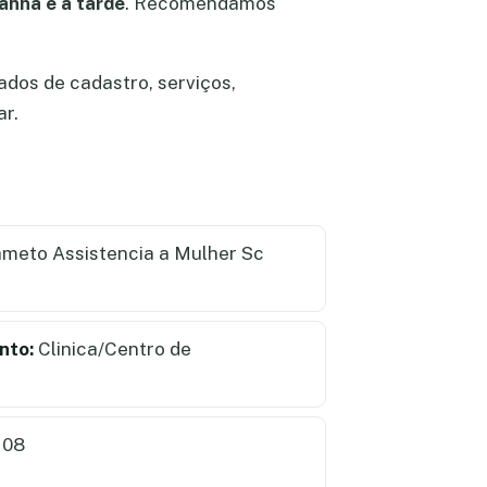
anha e a tarde
. Recomendamos
ados de cadastro, serviços,
ar.
meto Assistencia a Mulher Sc
nto:
Clinica/Centro de
108