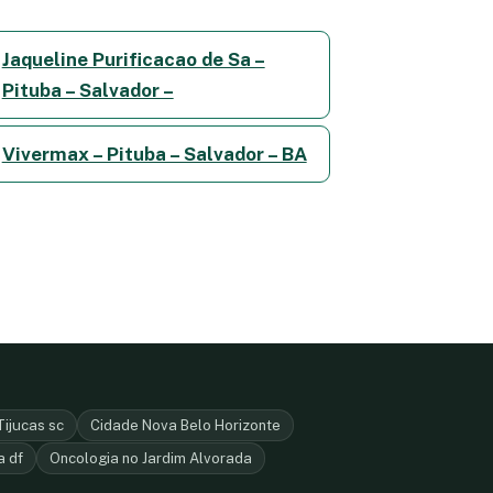
Jaqueline Purificacao de Sa –
Pituba – Salvador –
Vivermax – Pituba – Salvador – BA
Tijucas sc
Cidade Nova Belo Horizonte
a df
Oncologia no Jardim Alvorada