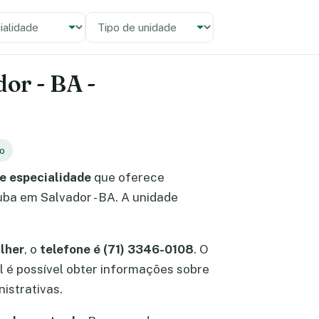
alidade
 unidade
dor - BA -
to
de especialidade
que oferece
tuba em Salvador - BA. A unidade
lher
, o
telefone é (71) 3346-0108
. O
cal é possível obter informações sobre
istrativas.