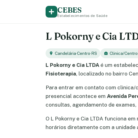
CEBES
Estabelecimentos de Saúde
L Pokorny e Cia LTDA
Candelária
·
Centro
·
RS
Clinica/Centro
L Pokorny e Cia LTDA
é um estabelec
Fisioterapia
, localizado no bairro Ce
Para entrar em contato com clinica/
presencial acontece em
Avenida Per
consultas, agendamento de exames, e
O L Pokorny e Cia LTDA funciona em
horários diretamente com a unidade