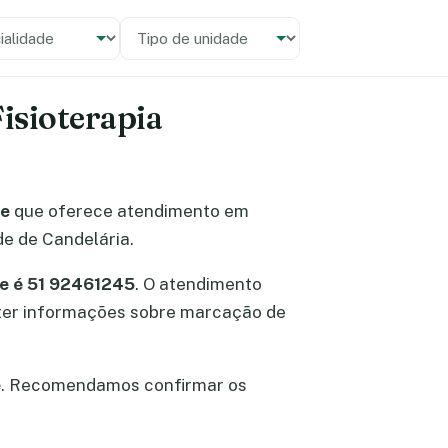
alidade
 unidade
Fisioterapia
de
que oferece atendimento em
de de Candelária.
ne é 51 92461245
. O atendimento
obter informações sobre marcação de
e
. Recomendamos confirmar os