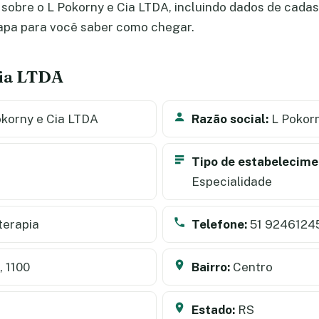
obre o L Pokorny e Cia LTDA, incluindo dados de cadastr
apa para você saber como chegar.
Cia LTDA
korny e Cia LTDA
Razão social:
L Pokorn
Tipo de estabelecime
Especialidade
terapia
Telefone:
51 9246124
 1100
Bairro:
Centro
Estado:
RS