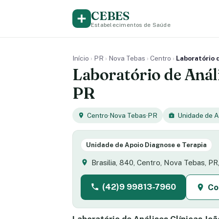
CEBES
Estabelecimentos de Saúde
Início
›
PR
›
Nova Tebas
›
Centro
›
Laboratório 
Laboratório de Análi
PR
Centro
·
Nova Tebas
·
PR
Unidade de A
Unidade de Apoio Diagnose e Terapia
Brasilia, 840, Centro, Nova Tebas, P
(42)9 99813-7960
Co