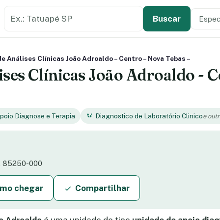
Buscar estabelecimento de saúde
Especi
Tipo de
Buscar
de Análises Clínicas João Adroaldo – Centro – Nova Tebas –
ses Clínicas João Adroaldo - C
poio Diagnose e Terapia
Diagnostico de Laboratório Clinico
e outr
R, 85250-000
mo chegar
Compartilhar