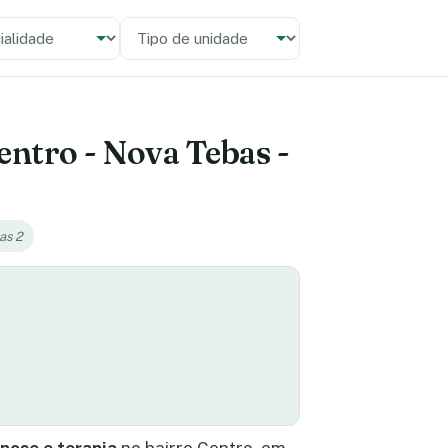
alidade
 unidade
entro - Nova Tebas -
as 2