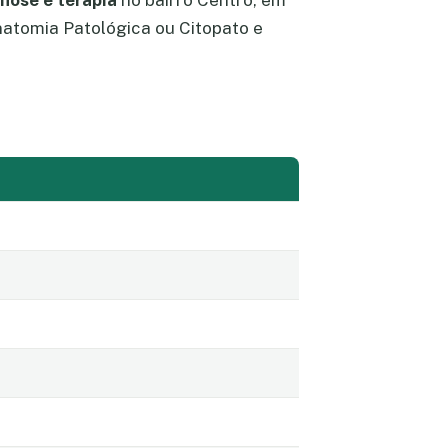
nose e terapia
no bairro Centro, em
natomia Patológica ou Citopato e