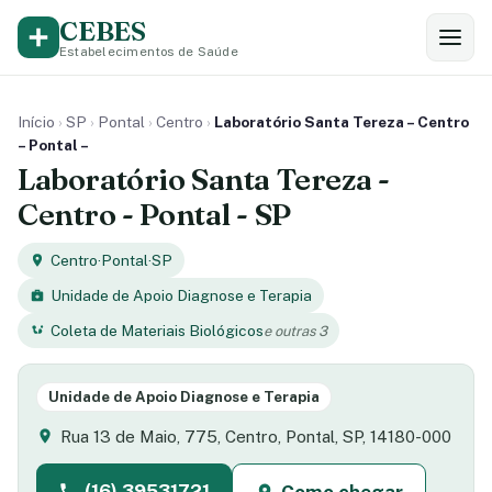
CEBES
Estabelecimentos de Saúde
Início
›
SP
›
Pontal
›
Centro
›
Laboratório Santa Tereza – Centro
– Pontal –
Laboratório Santa Tereza -
Centro - Pontal - SP
Centro
·
Pontal
·
SP
Unidade de Apoio Diagnose e Terapia
Coleta de Materiais Biológicos
e outras 3
Unidade de Apoio Diagnose e Terapia
Rua 13 de Maio, 775, Centro, Pontal, SP, 14180-000
(16) 39531721