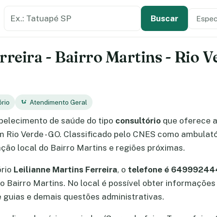
Buscar estabelecimento de saúde
Especi
Tipo de
Buscar
rreira - Bairro Martins - Rio V
ório
Atendimento Geral
belecimento de saúde do tipo
consultório
que oferece 
em Rio Verde - GO. Classificado pelo CNES como ambulatór
ção local do Bairro Martins e regiões próximas.
ório
Leilianne Martins Ferreira
, o
telefone é 64999244
rro Bairro Martins. No local é possível obter informaçõ
guias e demais questões administrativas.