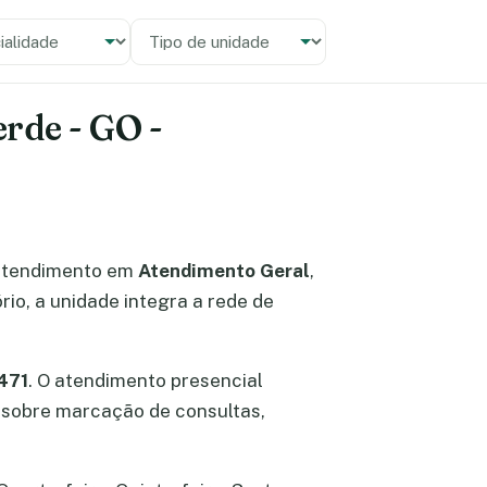
alidade
 unidade
erde - GO -
atendimento em
Atendimento Geral
,
io, a unidade integra a rede de
471
. O atendimento presencial
es sobre marcação de consultas,