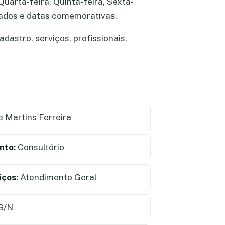
Quarta-feira, Quinta-feira, Sexta-
riados e datas comemorativas.
dastro, serviços, profissionais,
e Martins Ferreira
nto:
Consultório
iços:
Atendimento Geral
S/N