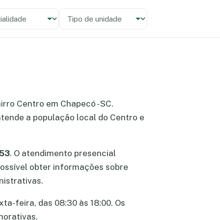
alidade
 unidade
airro Centro em Chapecó - SC.
tende a população local do Centro e
453
. O atendimento presencial
 possível obter informações sobre
istrativas.
ta-feira, das 08:30 às 18:00. Os
morativas.