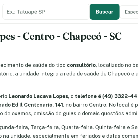
Buscar estabelecimento de saúde
Especi
Tipo de
Buscar
es - Centro - Chapecó - SC
ecimento de saúde do tipo
consultório
, localizado no b
ório, a unidade integra a rede de saúde de Chapecó e a
ório
Leonardo Lacava Lopes
, o
telefone é (49) 3322-4
do Ed Il Centenario, 141
, no bairro Centro. No local é
 de exames, emissão de guias e demais questões admin
da-feira, Terça-feira, Quarta-feira, Quinta-feira e Sex
ão na unidade, especialmente em feriados e datas come