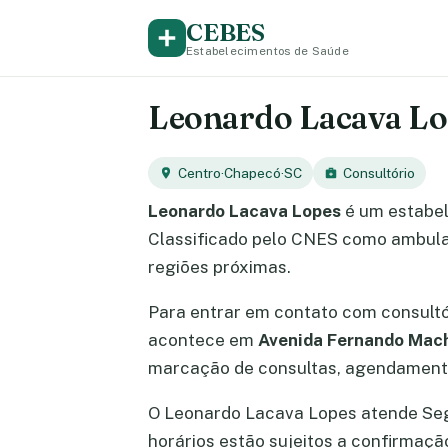
CEBES
Estabelecimentos de Saúde
Leonardo Lacava Lop
Centro
·
Chapecó
·
SC
Consultório
Leonardo Lacava Lopes
é um estabel
Classificado pelo CNES como ambulat
regiões próximas.
Para entrar em contato com consult
acontece em
Avenida Fernando Macha
marcação de consultas, agendamento
O Leonardo Lacava Lopes atende Segun
horários estão sujeitos a confirmaç