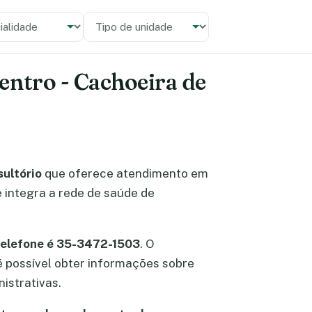
alidade
 unidade
entro - Cachoeira de
sultório
que oferece atendimento em
e integra a rede de saúde de
telefone é 35-3472-1503
. O
 é possível obter informações sobre
istrativas.