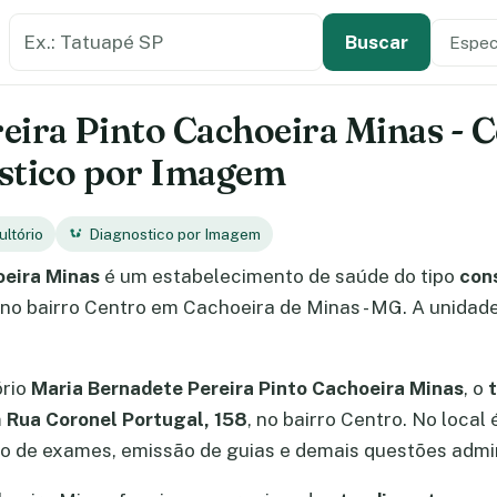
Buscar estabelecimento de saúde
Especi
Tipo de
Buscar
eira Pinto Cachoeira Minas - C
ostico por Imagem
ltório
Diagnostico por Imagem
oeira Minas
é um estabelecimento de saúde do tipo
con
o no bairro Centro em Cachoeira de Minas - MG. A unidad
ório
Maria Bernadete Pereira Pinto Cachoeira Minas
, o
m
Rua Coronel Portugal, 158
, no bairro Centro. No local
 de exames, emissão de guias e demais questões admin