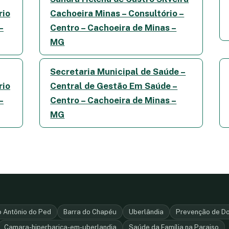
rio
Cachoeira Minas – Consultório –
–
Centro – Cachoeira de Minas –
MG
Secretaria Municipal de Saúde –
rio
Central de Gestão Em Saúde –
–
Centro – Cachoeira de Minas –
MG
 Antônio do Ped
Barra do Chapéu
Uberlândia
Prevenção de Do
Camara-hiperbarica-em-uberlandia
Saúde da Família na Paraiso