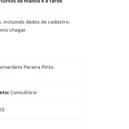
turnos da manha e a tarde
.
, incluindo dados de cadastro,
como chegar.
rnardete Pereira Pinto
nto:
Consultório
03