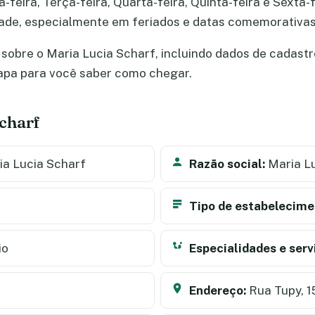
eira, Terça-feira, Quarta-feira, Quinta-feira e Sexta-fe
dade, especialmente em feriados e datas comemorativas
obre o Maria Lucia Scharf, incluindo dados de cadastro,
apa para você saber como chegar.
charf
a Lucia Scharf
Razão social:
Maria Lu
Tipo de estabelecime
io
Especialidades e serv
Endereço:
Rua Tupy, 