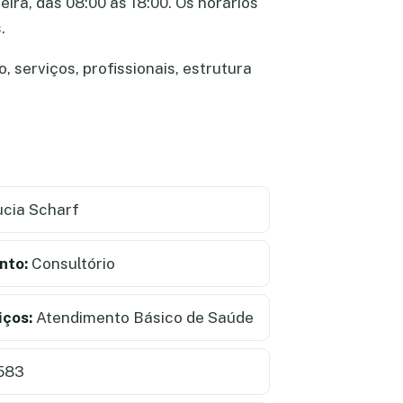
ira, das 08:00 às 18:00. Os horários
.
 serviços, profissionais, estrutura
cia Scharf
nto:
Consultório
iços:
Atendimento Básico de Saúde
1583