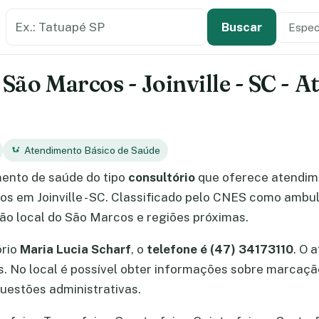
Buscar estabelecimento de saúde
Especi
Tipo de
Buscar
 São Marcos - Joinville - SC - 
Atendimento Básico de Saúde
ento de saúde do tipo
consultório
que oferece atendi
cos em Joinville - SC. Classificado pelo CNES como ambul
ção local do São Marcos e regiões próximas.
ório
Maria Lucia Scharf
, o
telefone é (47) 34173110
. O 
os. No local é possível obter informações sobre marcaç
uestões administrativas.