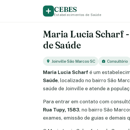
CEBES
Estabelecimentos de Saúde
Maria Lucia Scharf -
de Saúde
Joinville
·
São Marcos
·
SC
Consultório
Maria Lucia Scharf
é um estabelecim
Saúde
, localizado no bairro São Mar
saúde de Joinville e atende a popula
Para entrar em contato com consult
Rua Tupy, 1583
, no bairro São Marc
exames, emissão de guias e demais q