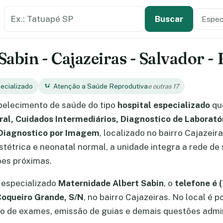
Buscar estabelecimento de saúde
Especi
Tipo de
Buscar
abin - Cajazeiras - Salvador -
ecializado
Atenção a Saúde Reprodutiva
e outras 17
elecimento de saúde do tipo
hospital especializado
qu
l, Cuidados Intermediários, Diagnostico de Laboratór
 Diagnostico por Imagem
, localizado no bairro Cajazeir
étrica e neonatal normal, a unidade integra a rede de
ões próximas.
 especializado
Maternidade Albert Sabin
, o
telefone é 
Coqueiro Grande, S/N
, no bairro Cajazeiras. No local é 
 de exames, emissão de guias e demais questões admin