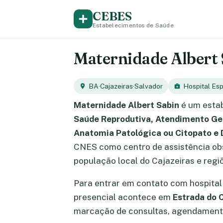
CEBES
Estabelecimentos de Saúde
Maternidade Albert S
BA
·
Cajazeiras
·
Salvador
Hospital Esp
Maternidade Albert Sabin
é um estab
Saúde Reprodutiva, Atendimento Gera
Anatomia Patológica ou Citopato e
CNES como centro de assistência obst
população local do Cajazeiras e regi
Para entrar em contato com hospital
presencial acontece em
Estrada do 
marcação de consultas, agendamento