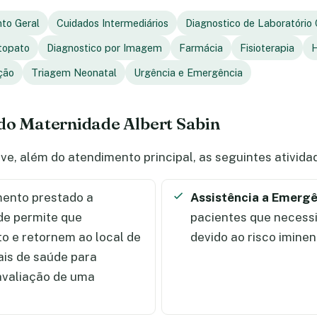
to Geral
Cuidados Intermediários
Diagnostico de Laboratório 
topato
Diagnostico por Imagem
Farmácia
Fisioterapia
H
ção
Triagem Neonatal
Urgência e Emergência
do Maternidade Albert Sabin
ve, além do atendimento principal, as seguintes ativid
ento prestado a
Assistência a Emergê
de permite que
pacientes que necess
 e retornem ao local de
devido ao risco iminen
ais de saúde para
 avaliação de uma