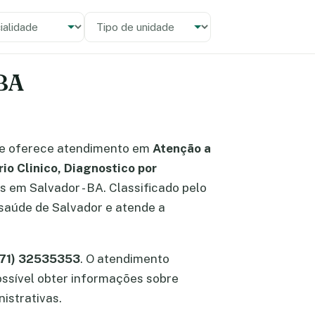
alidade
 unidade
 BA
e oferece atendimento em
Atenção a
io Clinico, Diagnostico por
as em Salvador - BA. Classificado pelo
 saúde de Salvador e atende a
(71) 32535353
. O atendimento
possível obter informações sobre
istrativas.