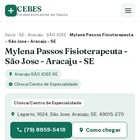
CEBES
Estabelecimentos de Saúde
Início
›
SE
›
Aracaju
›
SÃO JOSÉ
›
Mylena Passos Fisioterapeuta
– São Jose – Aracaju – SE
Mylena Passos Fisioterapeuta -
São Jose - Aracaju - SE
Aracaju
·
SÃO JOSÉ
·
SE
Clinica/Centro de Especialidade
Clinica/Centro de Especialidade
Lagarto, 1624, São Jose, Aracaju, SE, 49015-270
(79) 8859-5418
Como chegar