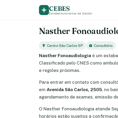
CEBES
Estabelecimentos de Saúde
Nasther Fonoaudiolog
Centro
·
São Carlos
·
SP
Consultório
Nasther Fonoaudiologia
é um estabe
Classificado pelo CNES como ambulat
e regiões próximas.
Para entrar em contato com consult
em
Avenida São Carlos, 2505
, no ba
agendamento de exames, emissão de 
O Nasther Fonoaudiologia atende Segun
horários estão sujeitos a confirmaç