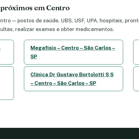
 próximos em Centro
tro — postos de saúde, UBS, USF, UPA, hospitais, pronto
ltas, realizar exames e obter medicamentos.
–
Megafisio – Centro – São Carlos –
SP
Clínica Dr Gustavo Bortolotti S S
– Centro – São Carlos – SP