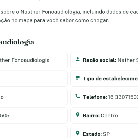
sobre o Nasther Fonoaudiologia, incluindo dados de cada
zação no mapa para você saber como chegar.
audiologia
her Fonoaudiologia
Razão social:
Nather 
Tipo de estabelecime
io
Telefone:
16 3307150
2505
Bairro:
Centro
Estado:
SP