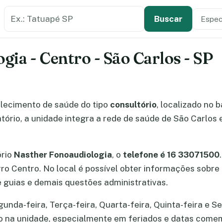
Buscar estabelecimento de saúde
Especi
Tipo de
Buscar
ia - Centro - São Carlos - SP
lecimento de saúde do tipo
consultório
, localizado no 
ório, a unidade integra a rede de saúde de São Carlos 
ório
Nasther Fonoaudiologia
, o
telefone é 16 33071500
irro Centro. No local é possível obter informações sobr
guias e demais questões administrativas.
da-feira, Terça-feira, Quarta-feira, Quinta-feira e Sex
ão na unidade, especialmente em feriados e datas come