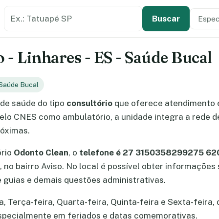
Buscar estabelecimento de saúde
Especi
Tipo de
Buscar
 - Linhares - ES - Saúde Bucal
Saúde Bucal
de saúde do tipo
consultório
que oferece atendimento
 pelo CNES como ambulatório, a unidade integra a rede d
róximas.
ório
Odonto Clean
, o
telefone é 27 3150358299275 62
, no bairro Aviso. No local é possível obter informaçõe
guias e demais questões administrativas.
Terça-feira, Quarta-feira, Quinta-feira e Sexta-feira, 
especialmente em feriados e datas comemorativas.