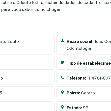
obre o Odonto Estilo, incluindo dados de cadastro, serv
a para você saber como chegar.
to Estilo
Razão social:
Julio Ce
Odontologia
Tipo de estabelecime
io
Telefone:
11 4781-80
5
Bairro:
Centro
Estado:
SP