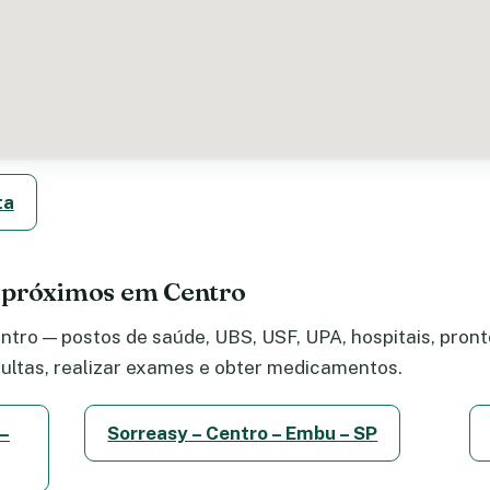
ta
 próximos em Centro
tro — postos de saúde, UBS, USF, UPA, hospitais, pronto
ltas, realizar exames e obter medicamentos.
 –
Sorreasy – Centro – Embu – SP