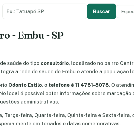
Buscar estabelecimento de saúde
Especi
Tipo de
Buscar
tro - Embu - SP
de saúde do tipo
consultório
, localizado no bairro Cent
tegra a rede de saúde de Embu e atende a população lo
ório
Odonto Estilo
, o
telefone é 11 4781-8078
. O atend
. No local é possível obter informações sobre marcaçã
uestões administrativas.
 Terça-feira, Quarta-feira, Quinta-feira e Sexta-feira, 
especialmente em feriados e datas comemorativas.