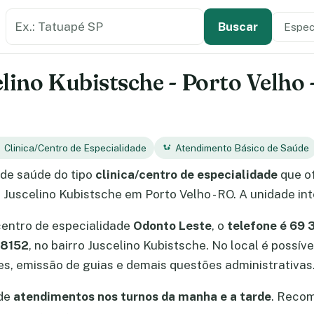
Buscar estabelecimento de saúde
Especi
Tipo de
Buscar
elino Kubistsche - Porto Velho
Clinica/Centro de Especialidade
Atendimento Básico de Saúde
de saúde do tipo
clinica/centro de especialidade
que o
ro Juscelino Kubistsche em Porto Velho - RO. A unidade in
centro de especialidade
Odonto Leste
, o
telefone é 69 
 8152
, no bairro Juscelino Kubistsche. No local é poss
, emissão de guias e demais questões administrativas
 de
atendimentos nos turnos da manha e a tarde
. Reco