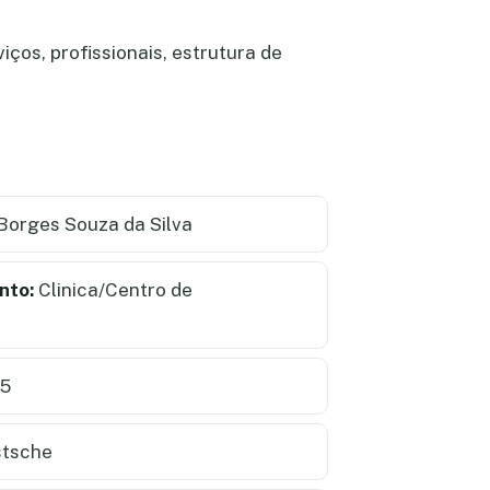
ços, profissionais, estrutura de
orges Souza da Silva
nto:
Clinica/Centro de
25
stsche