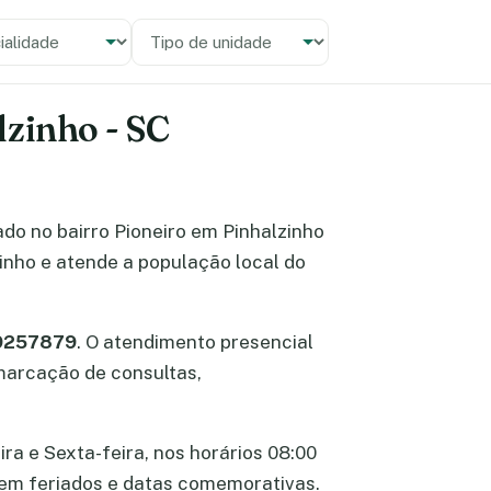
alidade
 unidade
lzinho - SC
zado no bairro Pioneiro em Pinhalzinho
inho e atende a população local do
99257879
. O atendimento presencial
 marcação de consultas,
ra e Sexta-feira, nos horários 08:00
e em feriados e datas comemorativas.