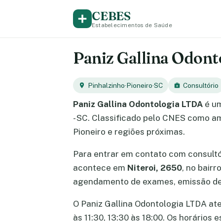
CEBES
Estabelecimentos de Saúde
Paniz Gallina Odont
Pinhalzinho
·
Pioneiro
·
SC
Consultório
Paniz Gallina Odontologia LTDA
é um
- SC. Classificado pelo CNES como am
Pioneiro e regiões próximas.
Para entrar em contato com consult
acontece em
Niteroi, 2650
, no bair
agendamento de exames, emissão de 
O Paniz Gallina Odontologia LTDA aten
às 11:30, 13:30 às 18:00. Os horário