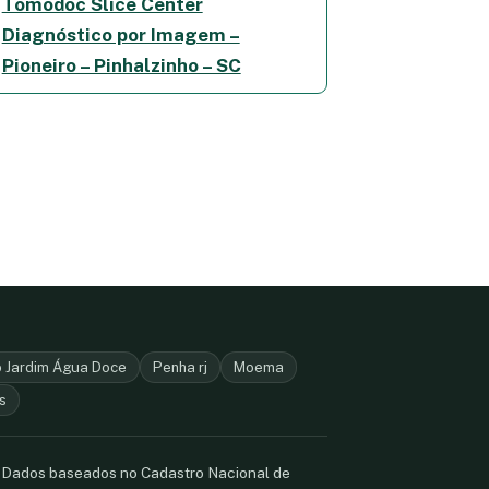
Tomodoc Slice Center
Diagnóstico por Imagem –
Pioneiro – Pinhalzinho – SC
o Jardim Água Doce
Penha rj
Moema
s
. Dados baseados no Cadastro Nacional de