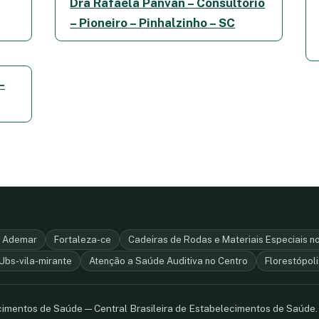
Dra Rafaela Panvan – Consultório
– Pioneiro – Pinhalzinho – SC
–
e Ademar
Fortaleza-ce
Cadeiras de Rodas e Materiais Especiais n
Ubs-vila-mirante
Atenção a Saúde Auditiva no Centro
Florestópoli
ecimentos de Saúde — Central Brasileira de Estabelecimentos de Saúde