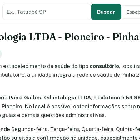
Buscar estabelecimento de saúde
Especi
Tipo de
Buscar
ologia LTDA - Pioneiro - Pinha
 estabelecimento de saúde do tipo
consultório
, locali
bulatório, a unidade integra a rede de saúde de Pinhalz
ório
Paniz Gallina Odontologia LTDA
, o
telefone é 54 
ro Pioneiro. No local é possível obter informações sobre
guias e demais questões administrativas.
de Segunda-feira, Terça-feira, Quarta-feira, Quinta-fei
s estão sujeitos a confirmação na unidade, especialment