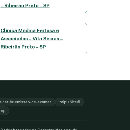
– Ribeirão Preto – SP
Clínica Médica Feitosa e
Associados – Vila Seixas –
Ribeirão Preto – SP
-net-br-emissao-de-exames
Itaipu Niteói
 sp
. Dados baseados no Cadastro Nacional de