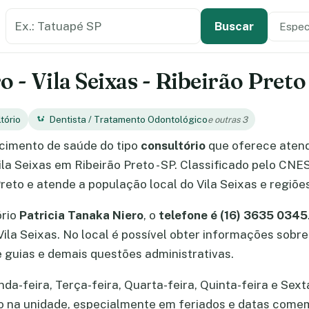
Buscar estabelecimento de saúde
Especi
Tipo de
Buscar
 - Vila Seixas - Ribeirão Preto
tório
Dentista / Tratamento Odontológico
e outras 3
cimento de saúde do tipo
consultório
que oferece aten
Vila Seixas em Ribeirão Preto - SP. Classificado pelo CN
reto e atende a população local do Vila Seixas e regiõe
ório
Patricia Tanaka Niero
, o
telefone é (16) 3635 0345
 Vila Seixas. No local é possível obter informações sob
guias e demais questões administrativas.
a-feira, Terça-feira, Quarta-feira, Quinta-feira e Sexta
ão na unidade, especialmente em feriados e datas come