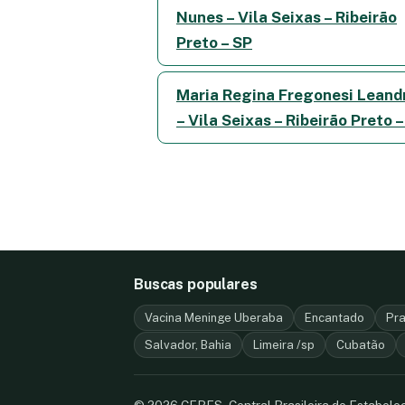
Nunes – Vila Seixas – Ribeirão
Preto – SP
Maria Regina Fregonesi Leandr
– Vila Seixas – Ribeirão Preto 
Buscas populares
Vacina Meninge Uberaba
Encantado
Pra
Salvador, Bahia
Limeira /sp
Cubatão
© 2026 CEBES - Central Brasileira de Estabel