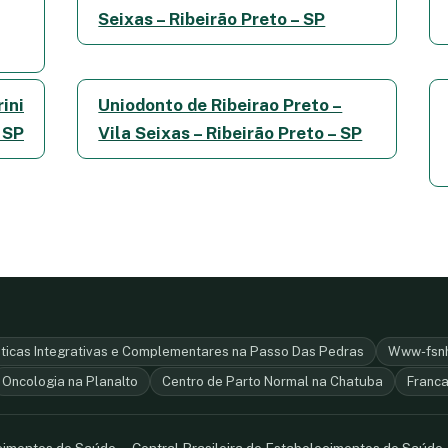
Seixas – Ribeirão Preto – SP
ini
Uniodonto de Ribeirao Preto –
– SP
Vila Seixas – Ribeirão Preto – SP
ticas Integrativas e Complementares na Passo Das Pedras
Www-fsnh
Oncologia na Planalto
Centro de Parto Normal na Chatuba
Franca
ecimentos de Saúde — Central Brasileira de Estabelecimentos de Saúde