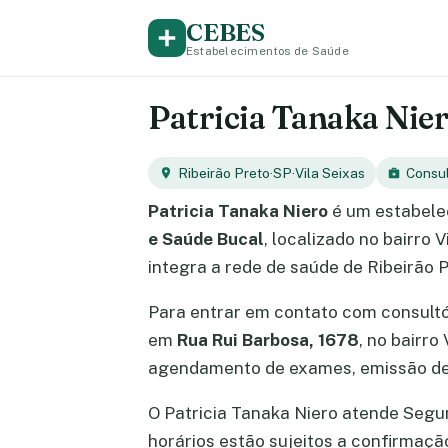
CEBES
Estabelecimentos de Saúde
Patricia Tanaka Niero
Ribeirão Preto
·
SP
·
Vila Seixas
Consul
Patricia Tanaka Niero
é um estabele
e Saúde Bucal
, localizado no bairro 
integra a rede de saúde de Ribeirão P
Para entrar em contato com consult
em
Rua Rui Barbosa, 1678
, no bairro
agendamento de exames, emissão de 
O Patricia Tanaka Niero atende Segund
horários estão sujeitos a confirmaç