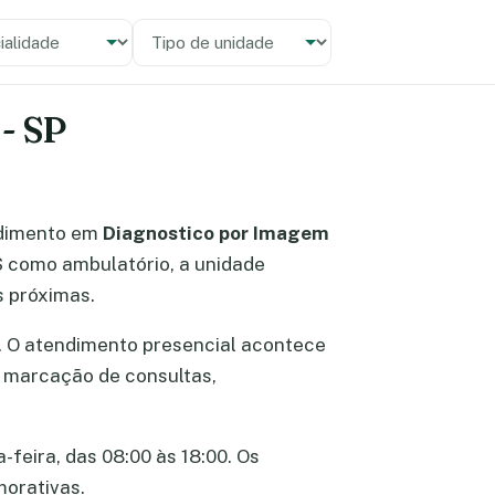
alidade
 unidade
 - SP
dimento em
Diagnostico por Imagem
ES como ambulatório, a unidade
s próximas.
. O atendimento presencial acontece
re marcação de consultas,
-feira, das 08:00 às 18:00. Os
morativas.