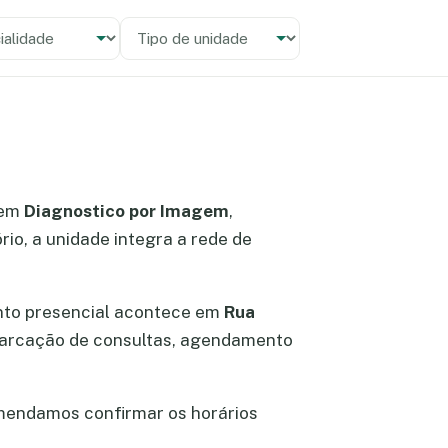
alidade
 unidade
 em
Diagnostico por Imagem
,
io, a unidade integra a rede de
nto presencial acontece em
Rua
 marcação de consultas, agendamento
mendamos confirmar os horários