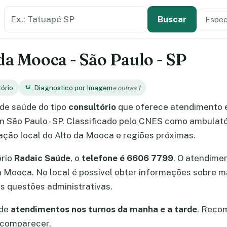
Buscar estabelecimento de saúde
Especi
Tipo de
Buscar
da Mooca - São Paulo - SP
ório
Diagnostico por Imagem
e outras 1
de saúde do tipo
consultório
que oferece atendimento
m São Paulo - SP. Classificado pelo CNES como ambulatór
ação local do Alto da Mooca e regiões próximas.
ório
Radaic Saúde
, o
telefone é 6606 7799
. O atendime
 da Mooca. No local é possível obter informações sobre
s questões administrativas.
 de
atendimentos nos turnos da manha e a tarde
. Reco
 comparecer.