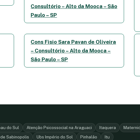
Consultório – Alto da Mooca – São
Paulo – SP
Cons Fisio Sara Pavan de Oliveira
– Consultório – Alto da Mooca –
São Paulo – SP
bau do Sul
Atenção Psicossocial na Araguaci
Itaquera
Materni
 de Sabinopolis
Ubs Império do Sol
Pinhalão
Itu