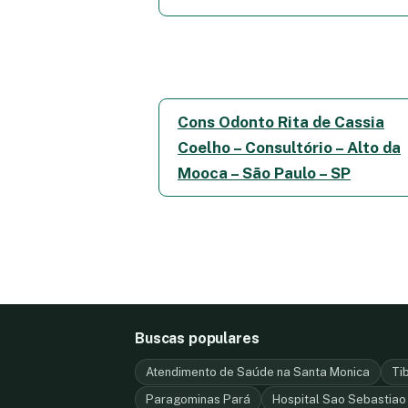
Cons Odonto Rita de Cassia
Coelho – Consultório – Alto da
Mooca – São Paulo – SP
Buscas populares
Atendimento de Saúde na Santa Monica
Ti
Paragominas Pará
Hospital Sao Sebastiao