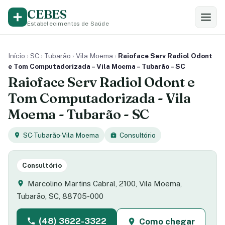
CEBES
Estabelecimentos de Saúde
Início
›
SC
›
Tubarão
›
Vila Moema
›
Raioface Serv Radiol Odont
e Tom Computadorizada – Vila Moema – Tubarão – SC
Raioface Serv Radiol Odont e
Tom Computadorizada - Vila
Moema - Tubarão - SC
SC
·
Tubarão
·
Vila Moema
Consultório
Consultório
Marcolino Martins Cabral, 2100, Vila Moema,
Tubarão, SC, 88705-000
(48) 3622-3322
Como chegar