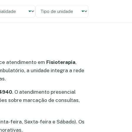
alidade
 unidade
ce atendimento em
Fisioterapia
,
bulatório, a unidade integra a rede
as.
84940
. O atendimento presencial
ações sobre marcação de consultas,
nta-feira, Sexta-feira e Sábado). Os
morativas.