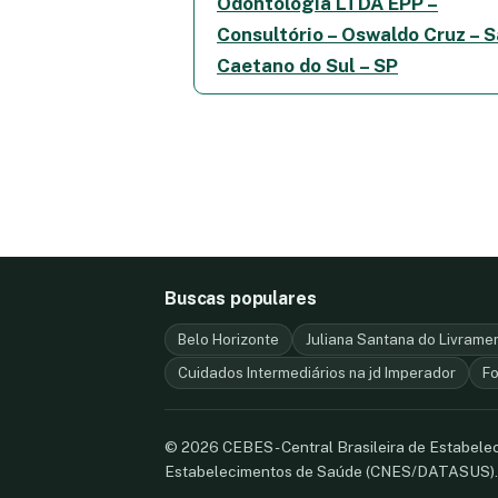
Odontologia LTDA EPP –
Consultório – Oswaldo Cruz – 
Caetano do Sul – SP
Buscas populares
Belo Horizonte
Juliana Santana do Livramen
Cuidados Intermediários na jd Imperador
Fo
© 2026 CEBES - Central Brasileira de Estabel
Estabelecimentos de Saúde (CNES/DATASUS)