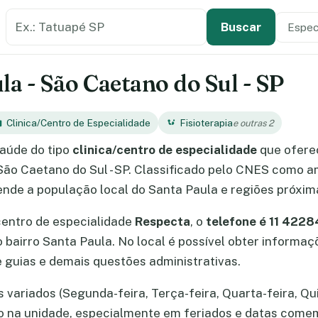
Buscar estabelecimento de saúde
Especi
Tipo de
Buscar
la - São Caetano do Sul - SP
Clinica/Centro de Especialidade
Fisioterapia
e outras 2
aúde do tipo
clinica/centro de especialidade
que ofere
São Caetano do Sul - SP. Classificado pelo CNES como am
ende a população local do Santa Paula e regiões próxim
centro de especialidade
Respecta
, o
telefone é 11 422
no bairro Santa Paula. No local é possível obter inform
guias e demais questões administrativas.
variados (Segunda-feira, Terça-feira, Quarta-feira, Qui
ão na unidade, especialmente em feriados e datas come