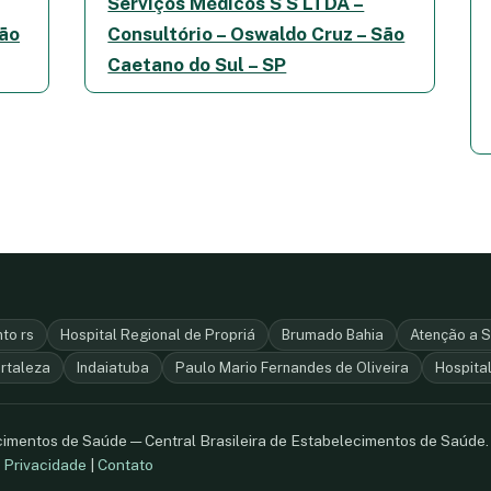
Serviços Médicos S S LTDA –
São
Consultório – Oswaldo Cruz – São
Caetano do Sul – SP
to rs
Hospital Regional de Propriá
Brumado Bahia
Atenção a S
rtaleza
Indaiatuba
Paulo Mario Fernandes de Oliveira
Hospital
ecimentos de Saúde — Central Brasileira de Estabelecimentos de Saúde
.
Privacidade
|
Contato