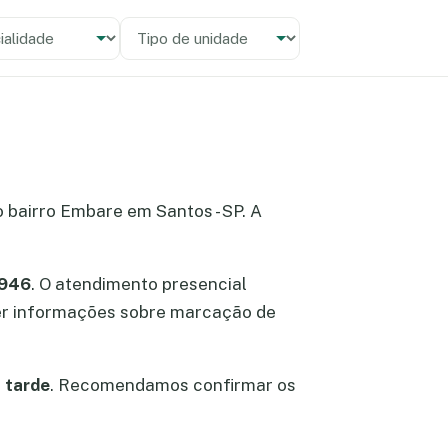
alidade
 unidade
no bairro Embare em Santos - SP. A
2946
. O atendimento presencial
bter informações sobre marcação de
 tarde
. Recomendamos confirmar os