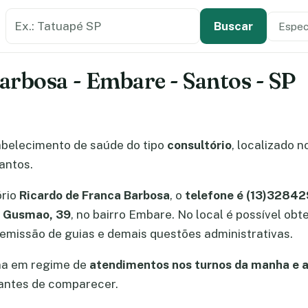
Buscar estabelecimento de saúde
Especi
Tipo de
Buscar
arbosa - Embare - Santos - SP
belecimento de saúde do tipo
consultório
, localizado 
antos.
ório
Ricardo de Franca Barbosa
, o
telefone é (13)3284
e Gusmao, 39
, no bairro Embare. No local é possível o
missão de guias e demais questões administrativas.
na em regime de
atendimentos nos turnos da manha e a
 antes de comparecer.