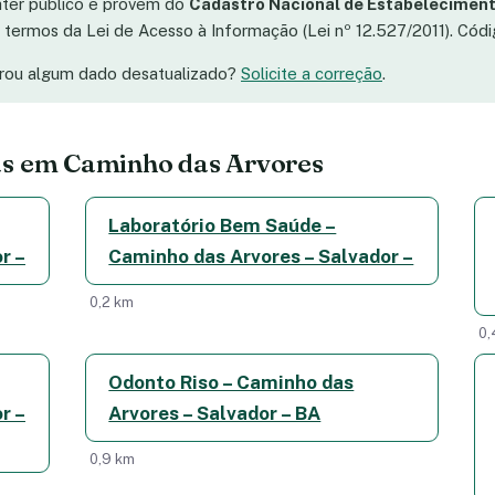
áter público e provêm do
Cadastro Nacional de Estabeleciment
os termos da Lei de Acesso à Informação (Lei nº 12.527/2011). Có
trou algum dado desatualizado?
Solicite a correção
.
as em Caminho das Arvores
Laboratório Bem Saúde –
r –
Caminho das Arvores – Salvador –
0,2 km
0,
Odonto Riso – Caminho das
r –
Arvores – Salvador – BA
0,9 km