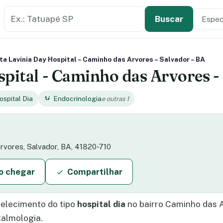
Buscar estabelecimento de saúde
Especi
Tipo de
Buscar
ta Lavinia Day Hospital – Caminho das Arvores – Salvador – BA
spital - Caminho das Arvores -
ospital Dia
Endocrinologia
e outras 1
rvores, Salvador, BA, 41820-710
 chegar
Compartilhar
elecimento do tipo
hospital dia
no bairro Caminho das A
talmologia.