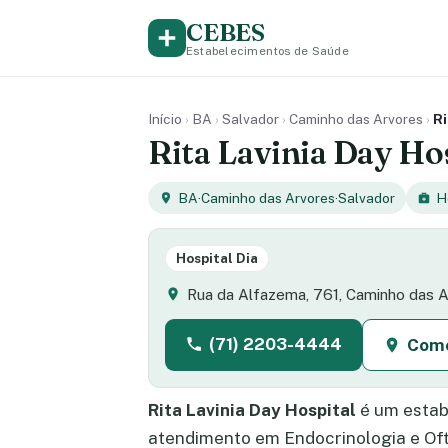
CEBES
Estabelecimentos de Saúde
Início
›
BA
›
Salvador
›
Caminho das Arvores
›
Ri
Rita Lavinia Day Ho
BA
·
Caminho das Arvores
·
Salvador
H
Hospital Dia
Rua da Alfazema, 761, Caminho das A
(71) 2203-4444
Como
Rita Lavinia Day Hospital
é um estab
atendimento em Endocrinologia e Of