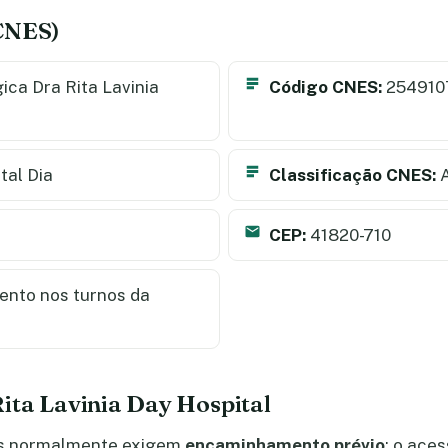
(CNES)
ica Dra Rita Lavinia
Código CNES:
254910
tal Dia
Classificação CNES:
A
CEP:
41820-710
nto nos turnos da
ita Lavinia Day Hospital
ais normalmente exigem
encaminhamento prévio
; o ace