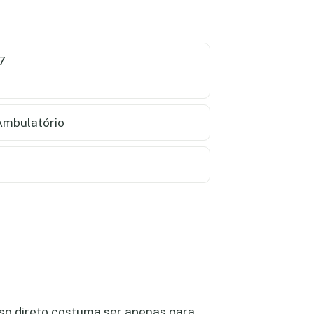
7
mbulatório
sso direto costuma ser apenas para