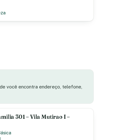
eza
ade você encontra endereço, telefone,
ilia 301 – Vila Mutirao I –
Básica
I