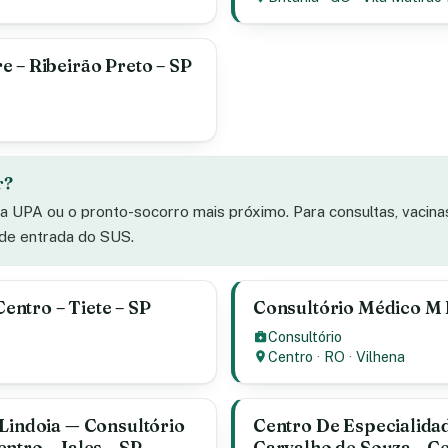
e – Ribeirão Preto – SP
r?
 a UPA ou o pronto-socorro mais próximo. Para consultas, vacin
 de entrada do SUS.
Centro – Tiete – SP
Consultório Médico M F
Consultório
Centro
·
RO
·
Vilhena
 Lindoia — Consultório
Centro De Especialidad
ntro – Jales – SP
Carvalho de Souza – C