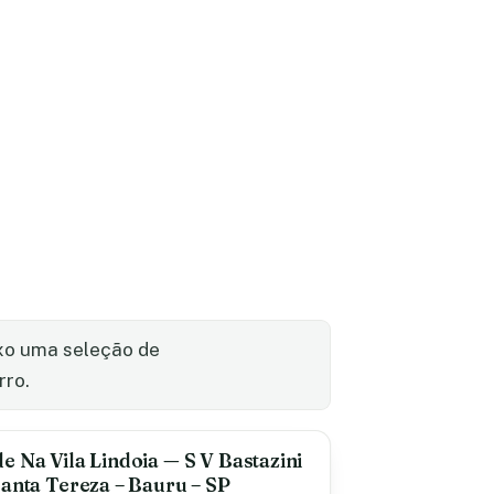
ixo uma seleção de
rro.
e Na Vila Lindoia — S V Bastazini
Santa Tereza – Bauru – SP