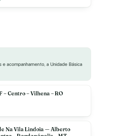
as e acompanhamento, a Unidade Básica
 – Centro – Vilhena – RO
e Na Vila Lindoia — Alberto
entro – Rondonópolis – MT