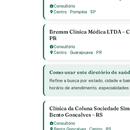
Consultório
Centro
·
Pompéia
·
SP
Bremm Clínica Médica LTDA – C
PR
Consultório
Centro
·
Guarapuava
·
PR
Como usar este diretório de saú
Refine a busca por estado, cidade e bai
horário de atendimento, especialidade
Clínica da Coluna Sociedade Sim
Bento Goncalves – RS
Consultório
Bento Gonçalves
·
Centro
·
RS