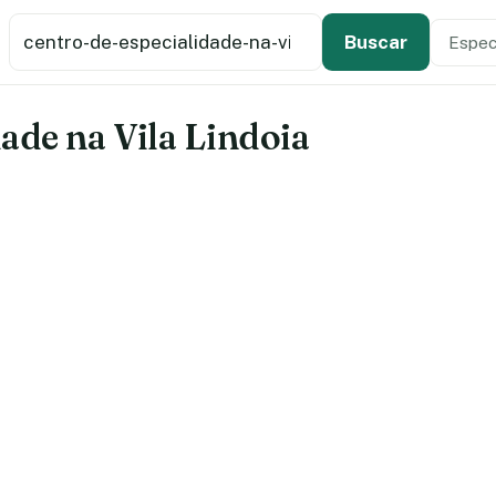
Buscar estabelecimento de saúde
Especi
Tipo de
Buscar
ade na Vila Lindoia