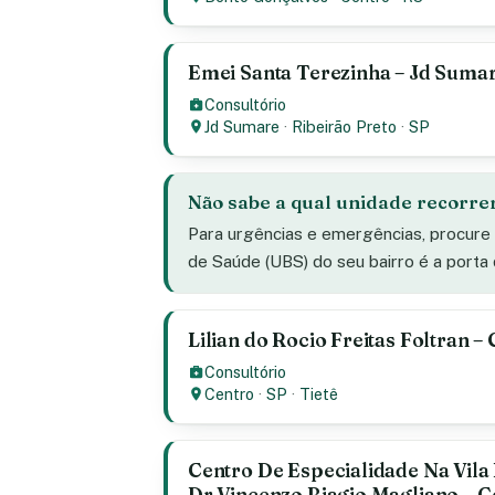
Emei Santa Terezinha – Jd Sumar
Consultório
Jd Sumare
·
Ribeirão Preto
·
SP
Não sabe a qual unidade recorre
Para urgências e emergências, procure
de Saúde (UBS) do seu bairro é a porta
Lilian do Rocio Freitas Foltran – 
Consultório
Centro
·
SP
·
Tietê
Centro De Especialidade Na Vila
Dr Vincenzo Biagio Magliano – Ce