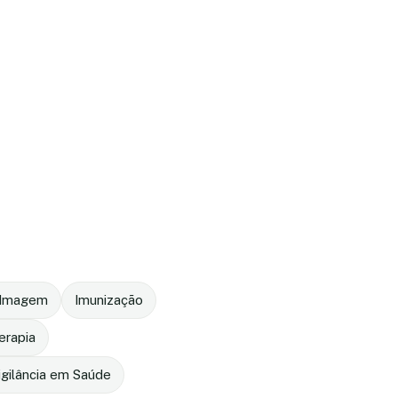
r Imagem
Imunização
terapia
igilância em Saúde