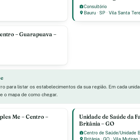
Consultório
Bauru
·
SP
·
Vila Santa Ter
entro – Guarapuava –
de
rro para listar os estabelecimentos da sua região. Em cada unid
s e o mapa de como chegar.
ples Me – Centro –
Unidade de Saúde da Fam
Britânia – GO
Centro de Saúde/Unidade 
Britânia
·
GO
·
Vila Mutirao 