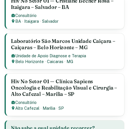
Hiv No Setor 01 — Cristiane Becher Rosa –
Itaigara – Salvador – BA
Consultório
BA
·
Itaigara
·
Salvador
Laboratório São Marcos Unidade Caiçara –
Caiçaras – Belo Horizonte – MG
Unidade de Apoio Diagnose e Terapia
Belo Horizonte
·
Caicaras
·
MG
Hiv No Setor 01 — Clínica Sapiens
Oncologia e Reabilitação Visual e Cirurgia –
Alto Cafezal – Marilia – SP
Consultório
Alto Cafezal
·
Marília
·
SP
Não sabe a qual unidade recorrer?