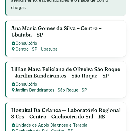
atendimento, especialidades e o mapa de como
chegar.
Ana Maria Gomes da Silva – Centro –
Ubatuba – SP
Consultório
Centro
·
SP
·
Ubatuba
Lillian Mara Feliciano de Oliveira São Roque
– Jardim Bandeirantes – São Roque – SP
Consultório
Jardim Bandeirantes
·
São Roque
·
SP
Hospital Da Crianca — Laboratório Regional
8 Crs – Centro – Cachoeira do Sul – RS
Unidade de Apoio Diagnose e Terapia
Cachoeira do Sul
·
Centro
·
RS