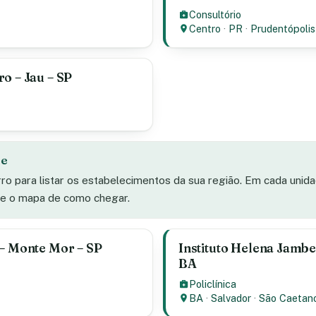
Consultório
Centro
·
PR
·
Prudentópolis
o – Jau – SP
de
rro para listar os estabelecimentos da sua região. Em cada unid
s e o mapa de como chegar.
 – Monte Mor – SP
Instituto Helena Jambe
BA
Policlínica
BA
·
Salvador
·
São Caetan