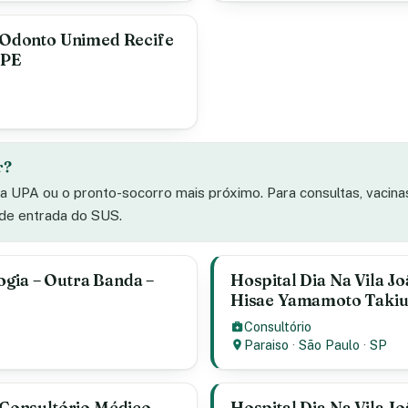
— Odonto Unimed Recife
 PE
r?
 a UPA ou o pronto-socorro mais próximo. Para consultas, vacin
 de entrada do SUS.
gia – Outra Banda –
Hospital Dia Na Vila J
Hisae Yamamoto Takiuti
Consultório
Paraiso
·
São Paulo
·
SP
— Consultório Médico
Hospital Dia Na Vila J