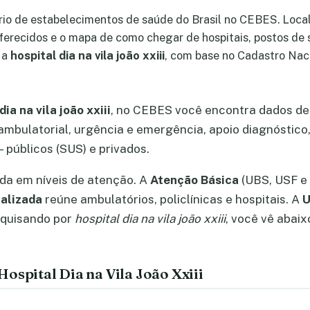
rio de estabelecimentos de saúde do Brasil no CEBES. Locali
ferecidos e o mapa de como chegar de hospitais, postos de 
 a
hospital dia na vila joão xxiii
, com base no Cadastro Nac
dia na vila joão xxiii
, no CEBES você encontra dados de
mbulatorial, urgência e emergência, apoio diagnóstico,
 públicos (SUS) e privados.
ada em níveis de atenção. A
Atenção Básica
(UBS, USF e 
alizada
reúne ambulatórios, policlínicas e hospitais. A
U
squisando por
hospital dia na vila joão xxiii
, você vê abai
ospital Dia na Vila João Xxiii