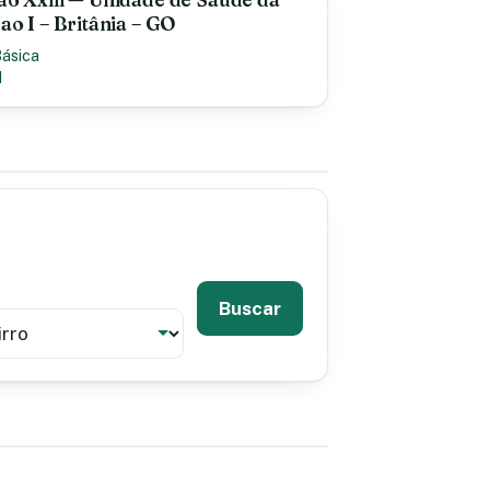
ao I – Britânia – GO
Básica
I
Buscar