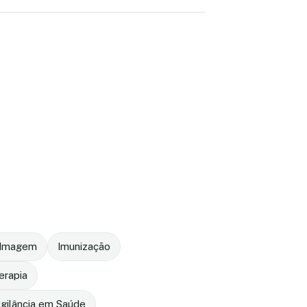
r Imagem
Imunização
terapia
igilância em Saúde