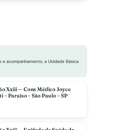
as e acompanhamento, a Unidade Básica
oão Xxiii — Cons Médico Joyce
 – Paraiso – São Paulo – SP
oão Xxiii — Unidade de Saúde da