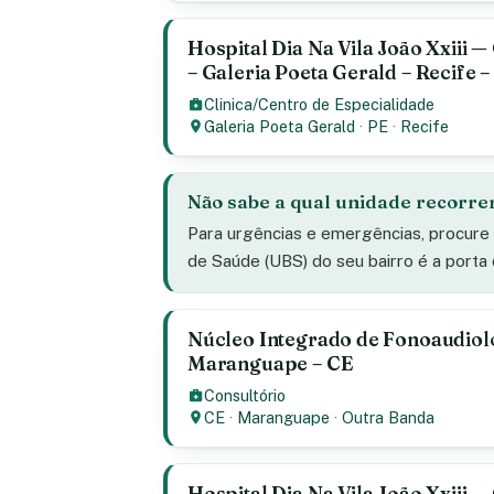
Hospital Dia Na Vila João Xxiii 
– Galeria Poeta Gerald – Recife –
Clinica/Centro de Especialidade
Galeria Poeta Gerald
·
PE
·
Recife
Não sabe a qual unidade recorre
Para urgências e emergências, procure
de Saúde (UBS) do seu bairro é a porta
Núcleo Integrado de Fonoaudiolo
Maranguape – CE
Consultório
CE
·
Maranguape
·
Outra Banda
Hospital Dia Na Vila João Xxiii 