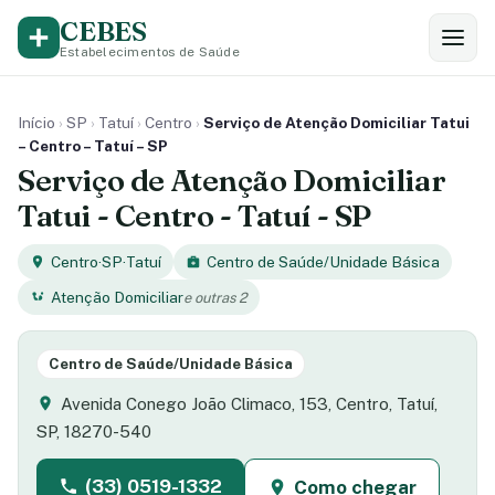
CEBES
Estabelecimentos de Saúde
Início
›
SP
›
Tatuí
›
Centro
›
Serviço de Atenção Domiciliar Tatui
– Centro – Tatuí – SP
Serviço de Atenção Domiciliar
Tatui - Centro - Tatuí - SP
Centro
·
SP
·
Tatuí
Centro de Saúde/Unidade Básica
Atenção Domiciliar
e outras 2
Centro de Saúde/Unidade Básica
Avenida Conego João Climaco, 153, Centro, Tatuí,
SP, 18270-540
(33) 0519-1332
Como chegar