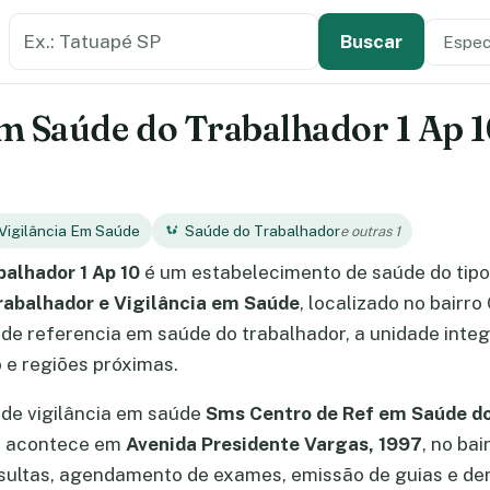
Buscar estabelecimento de saúde
Especi
Tipo de
Buscar
m Saúde do Trabalhador 1 Ap 10
Vigilância Em Saúde
Saúde do Trabalhador
e outras 1
alhador 1 Ap 10
é um estabelecimento de saúde do tip
rabalhador e Vigilância em Saúde
, localizado no bairro
e referencia em saúde do trabalhador, a unidade integr
 e regiões próximas.
de vigilância em saúde
Sms Centro de Ref em Saúde do
al acontece em
Avenida Presidente Vargas, 1997
, no bai
ultas, agendamento de exames, emissão de guias e dem