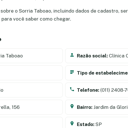
obre o Sorria Taboao, incluindo dados de cadastro, serv
a para você saber como chegar.
o
ia Taboao
Razão social:
Clínica 
Tipo de estabelecime
io
Telefone:
(011) 2408-7
ella, 156
Bairro:
Jardim da Glor
Estado:
SP