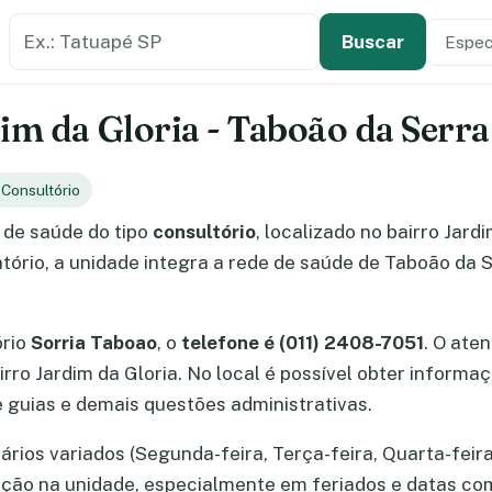
Buscar estabelecimento de saúde
Especi
Tipo de
Buscar
im da Gloria - Taboão da Serra
Consultório
de saúde do tipo
consultório
, localizado no bairro Jard
ório, a unidade integra a rede de saúde de Taboão da S
ório
Sorria Taboao
, o
telefone é (011) 2408-7051
. O ate
airro Jardim da Gloria. No local é possível obter infor
guias e demais questões administrativas.
rios variados (Segunda-feira, Terça-feira, Quarta-feira,
mação na unidade, especialmente em feriados e datas c