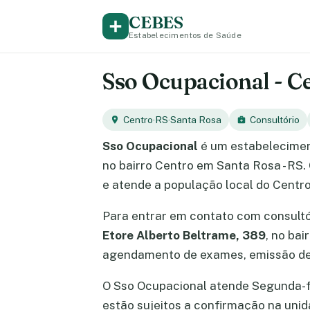
CEBES
Estabelecimentos de Saúde
Sso Ocupacional - C
Centro
·
RS
·
Santa Rosa
Consultório
Sso Ocupacional
é um estabelecimen
no bairro Centro em Santa Rosa - RS.
e atende a população local do Centro
Para entrar em contato com consult
Etore Alberto Beltrame, 389
, no ba
agendamento de exames, emissão de 
O Sso Ocupacional atende Segunda-feir
estão sujeitos a confirmação na uni