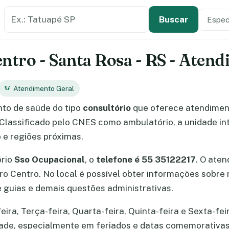
Buscar estabelecimento de saúde
Especi
Tipo de
Buscar
entro - Santa Rosa - RS - Aten
Atendimento Geral
to de saúde do tipo
consultório
que oferece atendime
 Classificado pelo CNES como ambulatório, a unidade i
 e regiões próximas.
ório
Sso Ocupacional
, o
telefone é 55 35122217
. O ate
irro Centro. No local é possível obter informações sobr
guias e demais questões administrativas.
a, Terça-feira, Quarta-feira, Quinta-feira e Sexta-feir
dade, especialmente em feriados e datas comemorativas