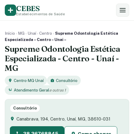
CEBES
Estabelecimentos de Saúde
Início
›
MG
›
Unaí
›
Centro
›
Supreme Odontologia Estética
Especializada – Centro – Unai –
Supreme Odontologia Estética
Especializada - Centro - Unaí -
MG
Centro
·
MG
·
Unaí
Consultório
Atendimento Geral
e outras 1
Consultório
Canabrava, 194, Centro, Unaí, MG, 38610-031
38 36768845