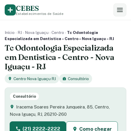
CEBES
Estabelecimentos de Saúde
Início
›
RJ
›
Nova Iguaçu
›
Centro
›
Tc Odontologia
Especializada em Dentistica – Centro – Nova Iguaçu – RJ
Tc Odontologia Especializada
em Dentistica - Centro - Nova
Iguaçu - RJ
Centro
·
Nova Iguaçu
·
RJ
Consultório
Consultório
Iracema Soares Pereira Junqueira, 85, Centro,
Nova Iguaçu, RJ, 26210-260
(21) 2222-2222
Como chegar