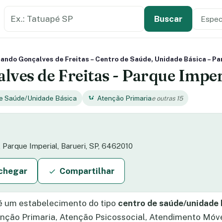
Buscar estabelecimento de saúde
Especi
Tipo de
Buscar
ndo Gonçalves de Freitas – Centro de Saúde, Unidade Básica – Parq
es de Freitas - Parque Imperi
de Saúde/Unidade Básica
Atenção Primaria
e outras 15
 Parque Imperial, Barueri, SP, 6462010
chegar
Compartilhar
 um estabelecimento do tipo
centro de saúde/unidade 
enção Primaria, Atenção Psicossocial, Atendimento Móve