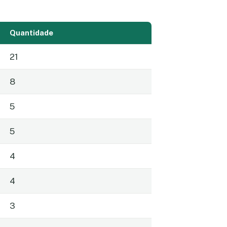
Quantidade
21
8
5
5
4
4
3