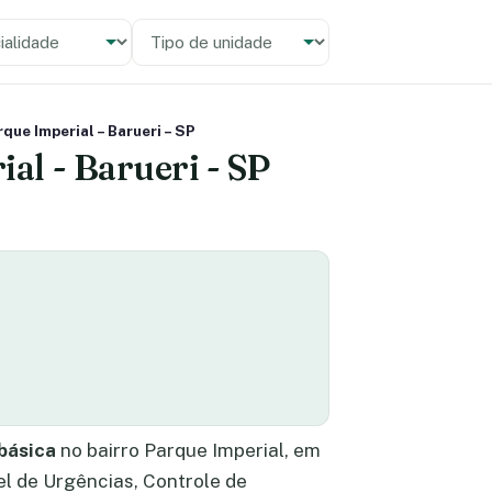
alidade
 unidade
ue Imperial – Barueri – SP
al - Barueri - SP
básica
no bairro Parque Imperial, em
l de Urgências, Controle de