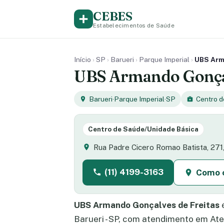
CEBES
Estabelecimentos de Saúde
Início
›
SP
›
Barueri
›
Parque Imperial
›
UBS Arma
UBS Armando Gonçalv
Barueri
·
Parque Imperial
·
SP
Centro 
Centro de Saúde/Unidade Básica
Rua Padre Cicero Romao Batista, 271,
(11) 4199-3163
Como 
UBS Armando Gonçalves de Freitas
é
Barueri - SP, com atendimento em At