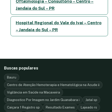
Oftalmologia – Consultório – Centro –
Jandaia do Sul – PR
Hospital Regional do Vale do Ivai – Centro
– Jandaia do Sul – PR
Buscas populares
Bauru
Centro de Atenção Hemoterapia e Hematológica na Acude ii
Vigilância em Saúde na Macaxeira
Diagnostico Por Imagem no Jardim Guanabara i
Jataí sp
Caiçara 1 Registro sp
Resultado Exames
Lajeado rs