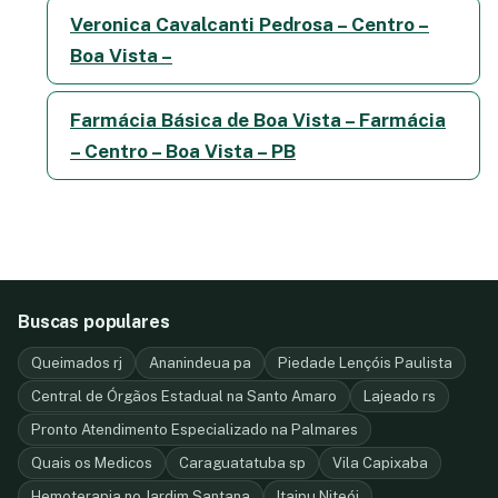
Veronica Cavalcanti Pedrosa – Centro –
Boa Vista –
Farmácia Básica de Boa Vista – Farmácia
– Centro – Boa Vista – PB
Buscas populares
Queimados rj
Ananindeua pa
Piedade Lençóis Paulista
Central de Órgãos Estadual na Santo Amaro
Lajeado rs
Pronto Atendimento Especializado na Palmares
Quais os Medicos
Caraguatatuba sp
Vila Capixaba
Hemoterapia no Jardim Santana
Itaipu Niteói