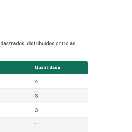
astrados, distribuídos entre as
Quantidade
4
3
3
1