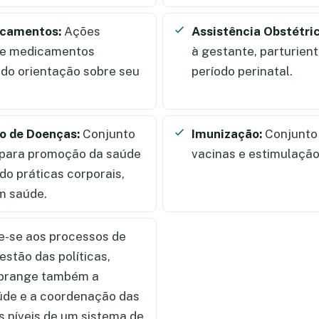
icamentos:
Ações
Assistência Obstétri
de medicamentos
à gestante, parturien
ndo orientação sobre seu
período perinatal.
o de Doenças:
Conjunto
Imunização:
Conjunto 
s para promoção da saúde
vacinas e estimulação
do práticas corporais,
m saúde.
-se aos processos de
stão das políticas,
 Abrange também a
úde e a coordenação das
s níveis de um sistema de