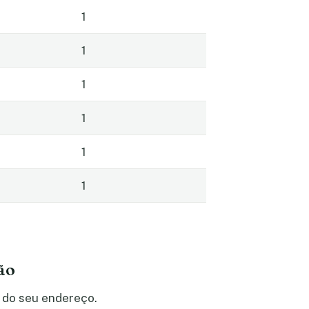
1
1
1
1
1
1
ão
 do seu endereço.