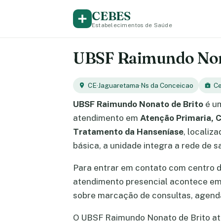
CEBES
Estabelecimentos de Saúde
UBSF Raimundo Nonat
CE
·
Jaguaretama
·
Ns da Conceicao
Ce
UBSF Raimundo Nonato de Brito
é um
atendimento em
Atenção Primaria, C
Tratamento da Hanseníase
, localiz
básica, a unidade integra a rede de 
Para entrar em contato com centro 
atendimento presencial acontece e
sobre marcação de consultas, agend
O UBSF Raimundo Nonato de Brito aten