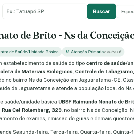
Buscar estabelecimento de saúde
Especi
Tipo de
Buscar
o de Brito - Ns da Conceição
ntro de Saúde/Unidade Básica
Atenção Primaria
e outras 6
 estabelecimento de saúde do tipo
centro de saúde/un
oleta de Materiais Biológicos, Controle de Tabagismo,
ado no bairro Ns da Conceição em Jaguaretama - CE. Cl
saúde de Jaguaretama e atende a população local do Ns
de saúde/unidade básica
UBSF Raimundo Nonato de Bri
m
Rua Cel Rolemberg, 329
, no bairro Ns da Conceição. 
amento de exames, emissão de guias e demais questões
de Segunda-feira, Terça-feira, Quarta-feira, Quinta-fe