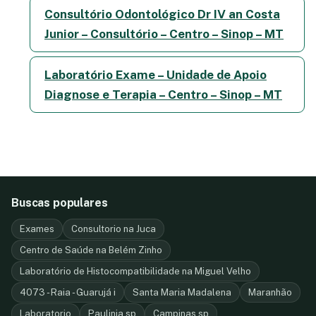
Consultório Odontológico Dr IV an Costa
Junior – Consultório – Centro – Sinop – MT
Laboratório Exame – Unidade de Apoio
Diagnose e Terapia – Centro – Sinop – MT
Buscas populares
Exames
Consultorio na Juca
Centro de Saúde na Belém Zinho
Laboratório de Histocompatibilidade na Miguel Velho
4073 - Raia - Guarujá i
Santa Maria Madalena
Maranhão
Laboratorio
Paulinia sp
Campinas sp