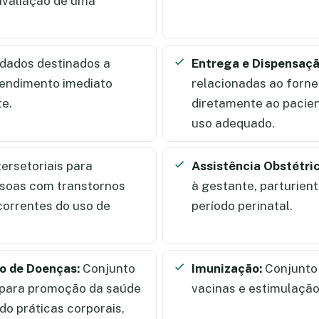
 avaliação de uma
dados destinados a
Entrega e Dispensaç
tendimento imediato
relacionadas ao forn
te.
diretamente ao pacien
uso adequado.
ersetoriais para
Assistência Obstétri
essoas com transtornos
à gestante, parturien
correntes do uso de
período perinatal.
o de Doenças:
Conjunto
Imunização:
Conjunto 
s para promoção da saúde
vacinas e estimulação
do práticas corporais,