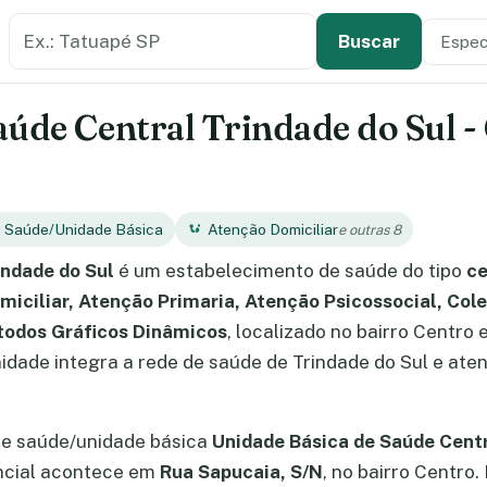
Buscar estabelecimento de saúde
Especi
Tipo de
Buscar
aúde Central Trindade do Sul -
e Saúde/Unidade Básica
Atenção Domiciliar
e outras 8
indade do Sul
é um estabelecimento de saúde do tipo
ce
iciliar, Atenção Primaria, Atenção Psicossocial, Cole
todos Gráficos Dinâmicos
, localizado no bairro Centro 
dade integra a rede de saúde de Trindade do Sul e ate
de saúde/unidade básica
Unidade Básica de Saúde Centr
ncial acontece em
Rua Sapucaia, S/N
, no bairro Centro.