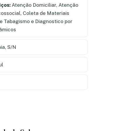
iços:
Atenção Domiciliar, Atenção
cossocial, Coleta de Materiais
de Tabagismo e Diagnostico por
nâmicos
ia, S/N
ul