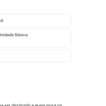
54
nidade Básica
ma ser destinado a quem mora na