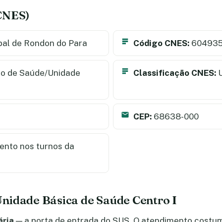
(CNES)
pal de Rondon do Para
Código CNES:
60493
o de Saúde/Unidade
Classificação CNES:
U
CEP:
68638-000
nto nos turnos da
nidade Básica de Saúde Centro I
ária
— a porta de entrada do SUS. O atendimento costu