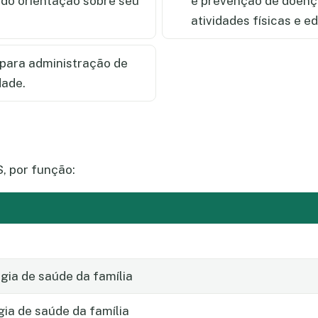
ndo orientação sobre seu
e prevenção de doença
atividades físicas e 
para administração de
dade.
, por função:
ia de saúde da família
gia de saúde da família