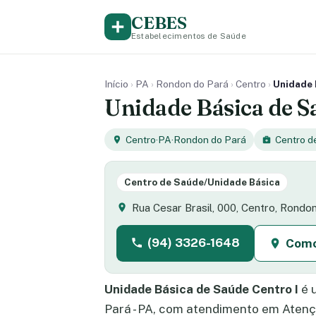
CEBES
Estabelecimentos de Saúde
Início
›
PA
›
Rondon do Pará
›
Centro
›
Unidade 
Unidade Básica de S
Centro
·
PA
·
Rondon do Pará
Centro d
Centro de Saúde/Unidade Básica
Rua Cesar Brasil, 000, Centro, Rond
(94) 3326-1648
Como
Unidade Básica de Saúde Centro I
é 
Pará - PA, com atendimento em Atenç