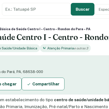
Buscar estabelecimento de saúde
Especi
Tipo de
Buscar
Básica de Saúde Centro I – Centro – Rondon do Para – PA
aúde Centro I - Centro - Rondo
e Saúde/Unidade Básica
Atenção Primaria
e outras 3
on do Pará, PA, 68638-000
 chegar
Compartilhar
um estabelecimento do tipo
centro de saúde/unidade b
ão Primaria, Imunização, Pré-natal/Parto e Nascimento