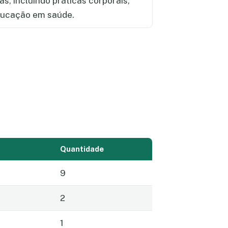
s, incluindo práticas corporais,
educação em saúde.
Quantidade
9
2
1