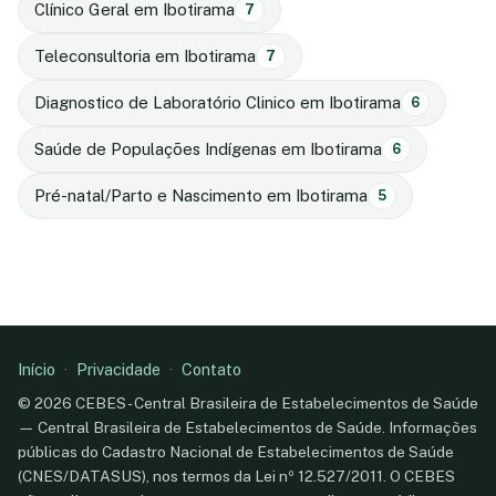
Clínico Geral em Ibotirama
7
Teleconsultoria em Ibotirama
7
Diagnostico de Laboratório Clinico em Ibotirama
6
Saúde de Populações Indígenas em Ibotirama
6
Pré-natal/Parto e Nascimento em Ibotirama
5
Início
·
Privacidade
·
Contato
© 2026 CEBES - Central Brasileira de Estabelecimentos de Saúde
— Central Brasileira de Estabelecimentos de Saúde. Informações
públicas do Cadastro Nacional de Estabelecimentos de Saúde
(CNES/DATASUS), nos termos da Lei nº 12.527/2011. O CEBES