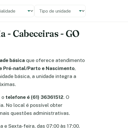
alidade
 unidade
a - Cabeceiras - GO
ade básica
que oferece atendimento
 e Pré-natal/Parto e Nascimento
,
idade básica, a unidade integra a
óximas.
, o
telefone é (61) 36361512
. O
a. No local é possível obter
ais questões administrativas.
a e Sexta-feira, das 07:00 às 17:00.