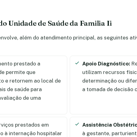
do Unidade de Saúde da Familia Ii
envolve, além do atendimento principal, as seguintes a
ento prestado a
Apoio Diagnóstico:
Re
de permite que
utilizam recursos físi
 e retornem ao local de
determinação ou dife
ais de saúde para
a tomada de decisão c
 avaliação de uma
rviços prestados em
Assistência Obstétri
 à internação hospitalar
à gestante, parturien