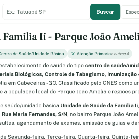
Buscar estabelecimento de saúde
Especi
Tipo de
Buscar
Familia Ii - Parque João Ameli
Centro de Saúde/Unidade Básica
Atenção Primaria
e outras 4
estabelecimento de saúde do tipo
centro de saúde/unid
eriais Biológicos, Controle de Tabagismo, Imunização
lia em Cabeceiras - GO. Classificado pelo CNES como un
e a população local do Parque João Amelia e regiões pr
de saúde/unidade básica
Unidade de Saúde da Familia Ii
m
Rua Maria Fernandes, S/N
, no bairro Parque João Ameli
ultas, agendamento de exames, emissão de guias e dem
de Segunda-feira, Terça-feira, Quarta-feira, Quinta-feir