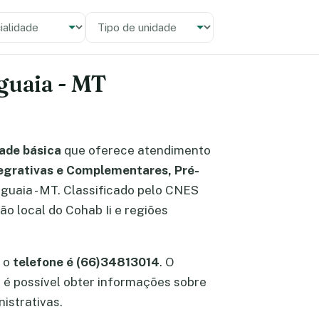
alidade
 unidade
guaia - MT
ade básica
que oferece atendimento
tegrativas e Complementares, Pré-
raguaia - MT. Classificado pelo CNES
o local do Cohab Ii e regiões
, o
telefone é (66)34813014
. O
al é possível obter informações sobre
istrativas.