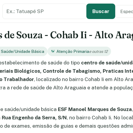
Buscar estabelecimento de saúde
Especi
Tipo de
Buscar
de Souza - Cohab Ii - Alto Ara
e Saúde/Unidade Básica
Atenção Primaria
e outras 12
estabelecimento de saúde do tipo
centro de saúde/unid
eriais Biológicos, Controle de Tabagismo, Praticas In
o Trabalhador
, localizado no bairro Cohab Ii em Alto A
ra a rede de saúde de Alto Araguaia e atende a populaçã
de saúde/unidade básica
ESF Manoel Marques de Souza
m
Rua Engenho da Serra, S/N
, no bairro Cohab Ii. No loc
 de exames, emissão de guias e demais questões admin