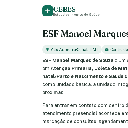
CEBES
Estabelecimentos de Saúde
ESF Manoel Marques 
Alto Araguaia
·
Cohab II
·
MT
Centro d
ESF Manoel Marques de Souza
é um 
em
Atenção Primaria, Coleta de Mat
natal/Parto e Nascimento e Saúde d
como unidade básica, a unidade integ
próximas.
Para entrar em contato com centro 
atendimento presencial acontece e
marcação de consultas, agendamento