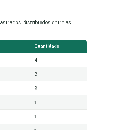
trados, distribuídos entre as
Quantidade
4
3
2
1
1