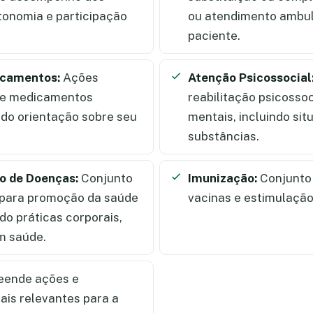
utonomia e participação
ou atendimento ambula
paciente.
icamentos:
Ações
Atenção Psicossocial
de medicamentos
reabilitação psicosso
ndo orientação sobre seu
mentais, incluindo si
substâncias.
o de Doenças:
Conjunto
Imunização:
Conjunto 
s para promoção da saúde
vacinas e estimulação
do práticas corporais,
m saúde.
ende ações e
ais relevantes para a