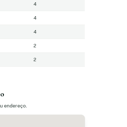
4
4
4
2
2
io
eu endereço.