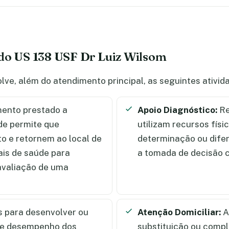
 do US 138 USF Dr Luiz Wilsom
lve, além do atendimento principal, as seguintes ativi
ento prestado a
Apoio Diagnóstico:
Re
de permite que
utilizam recursos físi
 e retornem ao local de
determinação ou dife
ais de saúde para
a tomada de decisão c
 avaliação de uma
 para desenvolver ou
Atenção Domiciliar:
A
l e desempenho dos
substituição ou comp