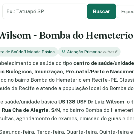
Buscar estabelecimento de saúde
Especi
Tipo de
Buscar
Wilsom - Bomba do Hemeterio -
tro de Saúde/Unidade Básica
Atenção Primaria
e outras 6
belecimento de saúde do tipo
centro de saúde/unidade
ais Biológicos, Imunização, Pré-natal/Parto e Nascim
zado no bairro Bomba do Hemeterio em Recife - PE. Clas
saúde de Recife e atende a população local do Bomba d
de saúde/unidade básica
US 138 USF Dr Luiz Wilsom
, o
t
m
Rua Cha de Alegria, S/N
, no bairro Bomba do Hemeterio
ultas, agendamento de exames, emissão de guias e dem
gunda-feira, Terça-feira, Quarta-feira, Quinta-feira e 